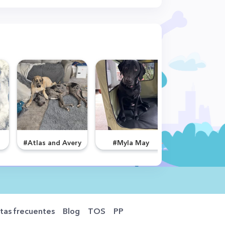
#Atlas and Avery
#Myla May
#Penny
tas frecuentes
Blog
TOS
PP