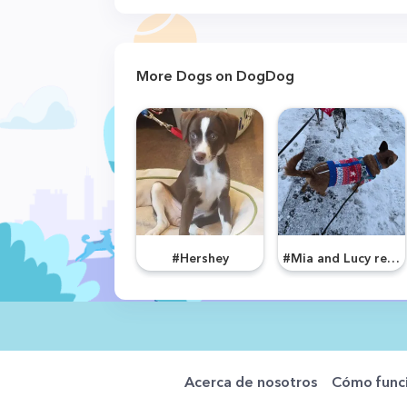
More Dogs on DogDog
#Hershey
#Mia and Lucy rescued from Friends of the Animal Comunity
Acerca de nosotros
Cómo func