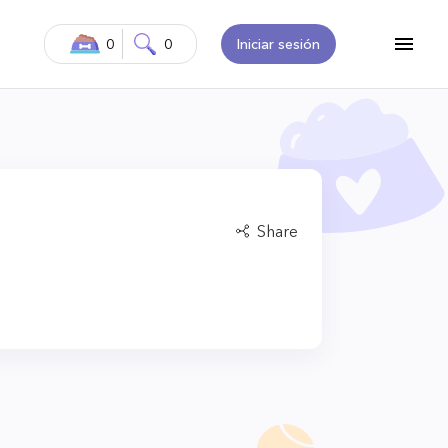
0
0
Iniciar sesión
Share