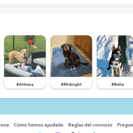
#Athena
#Midnight
#Bella
iona
Cómo hemos ayudado
Reglas del concurso
Pregun